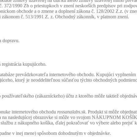
a základe zmluvy uzavretej na diaľku alebo zmluvy uzavretej mimo pre
. 372/1990 Zb o priestupkoch v znení neskorších predpisov pri zodpo
onickom obchode a o zmene a doplnení zákona č. 128/2002 Z.z. (v znen
 zákonom č. 513/1991 Z. z. Obchodný zákonník, v platnom znení.
a dopravu.
 registrácia kupujúceho.
databáze prevádzkovateľa internetového obchodu. Kupujúci vyplnením 
eho, ktorý je neoddeliteľnou súčasťou týchto obchodných podmienok
 používateľského (zákazníckeho) účtu z ktorého môže taktiež objednáv
ponuke internetového obchodu
rossanalabs.sk
. Produkt si môže objedna
ku a na nasledujúcej obrazovke si môže vo svojom NÁKUPNOM KOŠÍKU 
službu z nákupného košíka, ďalej pokračovať vo výbere alebo prejsť k
prípadne v inej mene) spôsobom dohodnutým v objednávke.