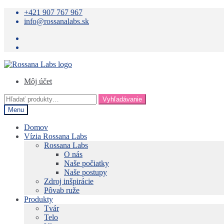
+421 907 767 967
info@rossanalabs.sk
Preskočiť
Preskočiť
na
na
Môj účet
navigáciu
obsah
Hľadať:
Vyhľadávanie
Menu
Domov
Vízia Rossana Labs
Rossana Labs
O nás
Naše počiatky
Naše postupy
Zdroj inšpirácie
Pôvab ruže
Produkty
Tvár
Telo