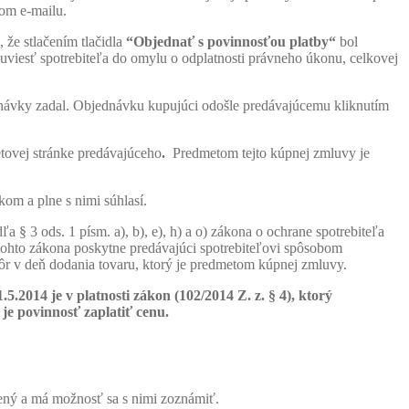
vom e-mailu.
 že stlačením tlačidla
“Objednať s povinnosťou platby
“
bol
 uviesť spotrebiteľa do omylu o odplatnosti právneho úkonu, celkovej
dnávky zadal. Objednávku kupujúci odošle predávajúcemu kliknutím
tovej stránke predávajúceho
.
Predmetom tejto kúpnej zmluvy je
m a plne s nimi súhlasí.
 § 3 ods. 1 písm. a), b), e), h) a o) zákona o ochrane spotrebiteľa
a tohto zákona poskytne predávajúci spotrebiteľovi spôsobom
ôr v deň dodania tovaru, ktorý je predmetom kúpnej zmluvy.
.2014 je v platnosti zákon (102/2014 Z. z. § 4), ktorý
je povinnosť zaplatiť cenu.
ný a má možnosť sa s nimi zoznámiť.