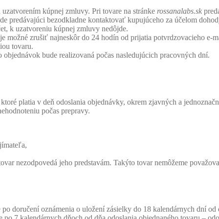
d uzatvorením kúpnej zmluvy. Pri tovare na stránke
rossanalabs.sk
predá
e predávajúci bezodkladne kontaktovať kupujúceho za účelom dohody o
et, k uzatvoreniu kúpnej zmluvy nedôjde.
e možné zrušiť najneskôr do 24 hodín od prijatia potvrdzovacieho e-m
iou tovaru.
o objednávok bude realizovaná počas nasledujúcich pracovných dní.
 ktoré platia v deň odoslania objednávky, okrem zjavných a jednoznač
znehodnoteniu počas prepravy.
jímateľa,
 že tovar nezodpovedá jeho predstavám. Takýto tovar nemôžeme považov
e po doručení oznámenia o uložení zásielky do 18 kalendárnych dní o
šte po 7 kalendárnych dňoch od dňa odoslania objednaného tovaru – od