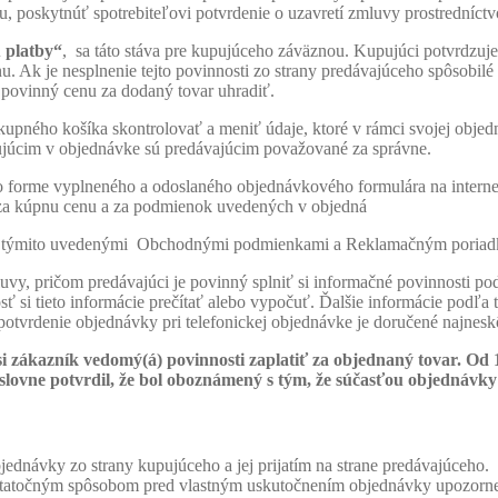
u, poskytnúť spotrebiteľovi potvrdenie o uzavretí zmluvy prostredníct
 platby
“
, sa táto stáva pre kupujúceho záväznou. Kupujúci potvrdzuje,
. Ak je nesplnenie tejto povinnosti zo strany predávajúceho spôsobilé
e povinný cenu za dodaný tovar uhradiť.
pného košíka skontrolovať a meniť údaje, ktoré v rámci svojej obje
júcim v objednávke sú predávajúcim považované za správne.
o forme vyplneného a odoslaného objednávkového formulára na interne
 za kúpnu cenu a za podmienok uvedených v objedná
 s týmito uvedenými Obchodnými podmienkami a Reklamačným poriadko
y, pričom predávajúci je povinný splniť si informačné povinnosti podľa
osť si tieto informácie prečítať alebo vypočuť. Ďalšie informácie podľ
tvrdenie objednávky pri telefonickej objednávke je doručené najnesk
zákazník vedomý(á) povinnosti zaplatiť za objednaný tovar. Od 1.5
lovne potvrdil, že bol oboznámený s tým, že súčasťou objednávky 
návky zo strany kupujúceho a jej prijatím na strane predávajúceho.
ostatočným spôsobom pred vlastným uskutočnením objednávky upozorne