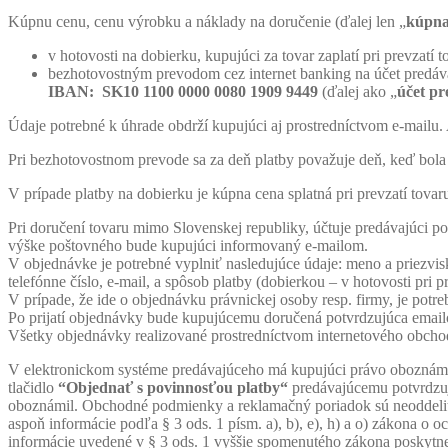
Kúpnu cenu, cenu výrobku a náklady na doručenie (ďalej len „
kúpna
v hotovosti na dobierku, kupujúci za tovar zaplatí pri prevzatí
bezhotovostným prevodom cez internet banking na účet predáva
IBAN:
SK10 1100 0000 0080 1909 9449
(ďalej ako „
účet p
Údaje potrebné k úhrade obdrží kupujúci aj prostredníctvom e-mailu.
Pri bezhotovostnom prevode sa za deň platby považuje deň, keď bola 
V prípade platby na dobierku je kúpna cena splatná pri prevzatí tovar
Pri doručení tovaru mimo Slovenskej republiky, účtuje predávajúci p
výške poštovného bude kupujúci informovaný e-mailom.
V objednávke je potrebné vyplniť nasledujúce údaje: meno a priezvisk
telefónne číslo, e-mail, a spôsob platby (dobierkou – v hotovosti pri p
V prípade, že ide o objednávku právnickej osoby resp. firmy, je pot
Po prijatí objednávky bude kupujúcemu doručená potvrdzujúca email
Všetky objednávky realizované prostredníctvom internetového obch
V elektronickom systéme predávajúceho má kupujúci právo obozná
tlačidlo
“Objednať s povinnosťou platby“
predávajúcemu potvrdzuj
oboznámil. Obchodné podmienky a reklamačný poriadok sú neoddelite
aspoň informácie podľa § 3 ods. 1 písm. a), b), e), h) a o) zákona o o
informácie uvedené v § 3 ods. 1 vyššie spomenutého zákona poskytn