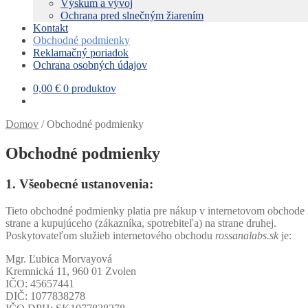
Výskum a vývoj
podradené
Ochrana pred slnečným žiarením
menu
Kontakt
Obchodné podmienky
Reklamačný poriadok
Ochrana osobných údajov
0,00
€
0 produktov
Domov
/
Obchodné podmienky
Obchodné podmienky
1. Všeobecné ustanovenia:
Tieto obchodné podmienky platia pre nákup v internetovom obchode
strane a kupujúceho (zákazníka, spotrebiteľa) na strane druhej.
Poskytovateľom služieb internetového obchodu
rossanalabs.sk
je:
Mgr. Ľubica Morvayová
Kremnická 11, 960 01 Zvolen
IČO: 45657441
DIČ: 1077838278