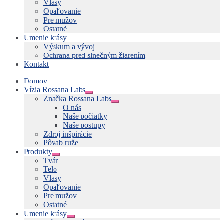
Vlasy
Opaľovanie
Pre mužov
Ostatné
Umenie krásy
Výskum a vývoj
Ochrana pred slnečným žiarením
Kontakt
Domov
Vízia Rossana Labs
Rozbaliť
Značka Rossana Labs
podradené
Rozbaliť
O nás
menu
podradené
Naše počiatky
menu
Naše postupy
Zdroj inšpirácie
Pôvab ruže
Produkty
Rozbaliť
Tvár
podradené
Telo
menu
Vlasy
Opaľovanie
Pre mužov
Ostatné
Umenie krásy
Rozbaliť