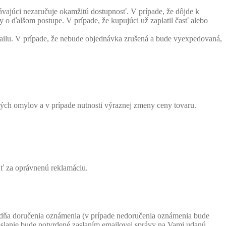
vajúci nezaručuje okamžitú dostupnosť. V prípade, že dôjde k
 ďalšom postupe. V prípade, že kupujúci už zaplatil časť alebo
ailu. V prípade, že nebude objednávka zrušená a bude vyexpedovaná,
ných omylov a v prípade nutnosti výraznej zmeny ceny tovaru.
ať za oprávnenú reklamáciu.
d dňa doručenia oznámenia (v prípade nedoručenia oznámenia bude
oslanie bude potvrdené zaslaním emailovej správy na Vami udanú