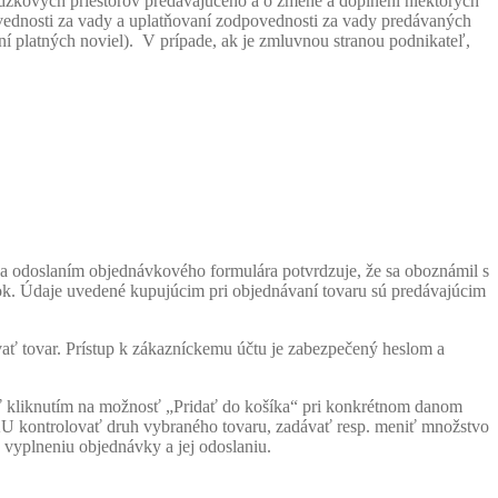
vádzkových priestorov predávajúceho a o zmene a doplnení niektorých
vednosti za vady a uplatňovaní zodpovednosti za vady predávaných
í platných noviel). V prípade, ak je zmluvnou stranou podnikateľ,
a odoslaním objednávkového formulára potvrdzuje, že sa oboznámil s
. Údaje uvedené kupujúcim pri objednávaní tovaru sú predávajúcim
ať tovar. Prístup k zákazníckemu účtu je zabezpečený heslom a
ť kliknutím na možnosť „Pridať do košíka“ pri konkrétnom danom
kontrolovať druh vybraného tovaru, zadávať resp. meniť množstvo
 vyplneniu objednávky a jej odoslaniu.