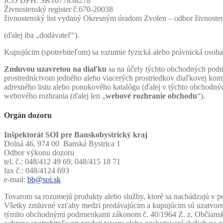
IČO DPH: SK1077838278
Živnostenský register č.670-20038
živnostenský list vydaný Okresným úradom Zvolen – odbor živnoste
(ďalej iba „dodávateľ“).
Kupujúcim (spotrebiteľom) sa rozumie fyzická alebo právnická osob
Zmluvou uzavretou na diaľku
sa na účely týchto obchodných podm
prostredníctvom jedného alebo viacerých prostriedkov diaľkovej komun
adresného listu alebo ponukového katalógu (ďalej v týchto obchodn
webového rozhrania (ďalej len „
webové rozhranie obchodu
“).
Orgán dozoru
Inšpektorát SOI pre Banskobystrický kraj
Dolná 46, 974 00 Banská Bystrica 1
Odbor výkonu dozoru
tel. č.: 048/412 49 69, 048/415 18 71
fax č.: 048/4124 693
e-mail:
bb@soi.sk
Tovarom sa rozumejú produkty alebo služby, ktoré sa nachádzajú v 
Všetky zmluvné vzťahy medzi predávajúcim a kupujúcim sú uzatvorené
týmito obchodnými podmienkami zákonom č. 40/1964 Z. z. Občiansky 