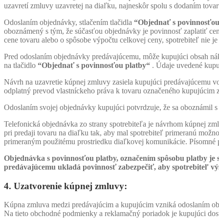
uzavretí zmluvy uzavretej na diaľku, najneskôr spolu s dodaním tovar
Odoslaním objednávky, stlačením tlačidla
“Objednať s povinnosťou
oboznámený s tým, že súčasťou objednávky je povinnosť zaplatiť cenu
cene tovaru alebo o spôsobe výpočtu celkovej ceny, spotrebiteľ nie j
Pred odoslaním objednávky predávajúcemu, môže kupujúci obsah náku
na tlačidlo
“Objednať s povinnosťou platby
“
. Údaje uvedené kupu
Návrh na uzavretie kúpnej zmluvy zasiela kupujúci predávajúcemu v
odplatný prevod vlastníckeho práva k tovaru označeného kupujúcim
Odoslaním svojej objednávky kupujúci potvrdzuje, že sa oboznámil
Telefonická objednávka zo strany spotrebiteľa je návrhom kúpnej zmluv
pri predaji tovaru na diaľku tak, aby mal spotrebiteľ primeranú možn
primeraným použitému prostriedku diaľkovej komunikácie. Písomné po
Objednávka s povinnosťou platby, označením spôsobu platby je si 
predávajúcemu ukladá povinnosť zabezpečiť, aby spotrebiteľ výs
4. Uzatvorenie kúpnej zmluvy:
Kúpna zmluva medzi predávajúcim a kupujúcim vzniká odoslaním objed
Na tieto obchodné podmienky a reklamačný poriadok je kupujúci d