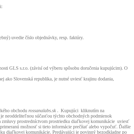
i:
bný) uvedie číslo objednávky, resp. faktúry.
nosti GLS s.r.o. (závisí od výberu spôsobu doručenia kupujúcim). O
ej ako Slovenská republika, je nutné uviesť krajinu dodania,
ického obchodu
rossanalabs.sk
. Kupujúci kliknutím na
 je neoddeliteľnou súčasťou týchto obchodných podmienok
 zmluvy prostredníctvom prostriedku diaľkovej komunikácie uviesť
ľ primeranú možnosť si tieto informácie prečítať alebo vypočuť. Ďalšie
dku diaľkovej komunikácie. Predávajúci je povinný bezodkladne po