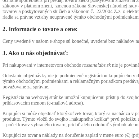
ochrane spotrebiteľa pri predaji tovaru alebo poskytovaní služieb n
zákonov v platnom znení, zmenou zákona Slovenskej národnej rady č
tovarov a poskytovaných služieb a zákonom č. 22/2004 Z.z. o elektr
riadia sa právne vzťahy neupravené týmito obchodnými podmienkami
2. Informácie o tovare a cene:
Ceny uvedené v našom e-shope sú konečné, uvedené bez nákladov n
3. Ako u nás objednávať:
Pri nakupovaní v internetovom obchode
rossanalabs.sk
nie je povinná
Odoslanie objednávky nie je podmienené registráciou kupujúceho v 
týmito obchodnými podmienkami a reklamačným poriadkom predávajúc
považované za správne.
Registrácia na webovej stránke umožní kupujúcemu prístup do svojho
prihlasovacím menom (e-mailová adresa).
Kupujúci si môže objednať ktorýkoľvek tovar, ktorý sa nachádza v 
produkte. Týmto vložil do svojho „nákupného košíka“ prvú polož
– počet kusov vybraného tovaru, pridať alebo odobrať výrobok alebo 
Kupujúci za tovar a náklady na doručenie zaplatí v mene euro (€) (