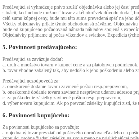
Predávajúci si vyhradzuje právo zrušiť objednávku alebo jej časť pre
situácii, keď nebude možnosť tovar z akéhokoľvek dôvodu dodať, bud
celú sumu kúpnej ceny, bude mu táto suma prevedená späť na jeho úč
Všetky objednávky prijaté týmto obchodom sú záväzné. Objednávku j
bude od kupujúceho požadovaná náhrada nákladov spojená s expedíc
Objednávky prijímame aj počas víkendov a sviatkov. Expedícia týcht
5. Povinnosti predávajúceho:
Predávajúci sa zaväzuje dodať:
a. druh a množstvo tovaru v kúpnej cene a za platobných podmienok,
b. tovar vhodne zabalený tak, aby nedošlo k jeho poškodeniu alebo 
Predávajúci nezodpovedá za:
a. oneskorené dodanie tovaru zavinené poštou resp.prepravcom,
b. oneskorené dodanie tovaru zavinené nesprávne udanou adresou pri
c. za poškodenie zásielky zavinené poštou resp. prepravcom,
d. výber tovaru kupujúcim. Ak po prevzatí zásielky kupujúci zistí,
6. Povinnosti kupujúceho:
Za povinnosti kupujúceho sa považuje:
a.objednaný tovar prevziať od poštového doručovateľa alebo na pošt
kupujúci osobne žiadať zásielku na svoje meno na prislúchajúcej po