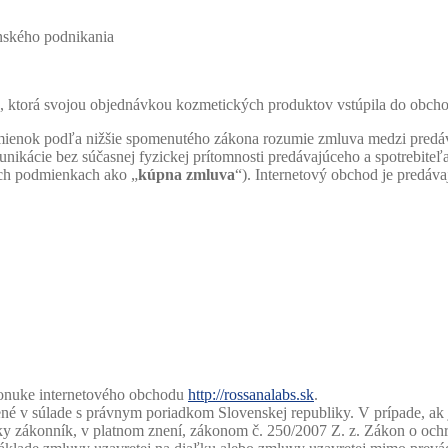
nského podnikania
a, ktorá svojou objednávkou kozmetických produktov vstúpila do obc
ienok podľa nižšie spomenutého zákona rozumie zmluva medzi predáv
ikácie bez súčasnej fyzickej prítomnosti predávajúceho a spotrebiteľa,
ých podmienkach ako „
kúpna zmluva
“). Internetový obchod je predá
ponuke internetového obchodu
http://rossanalabs.sk
.
 v súlade s právnym poriadkom Slovenskej republiky. V prípade, ak j
zákonník, v platnom znení, zákonom č. 250/2007 Z. z. Zákon o ochra