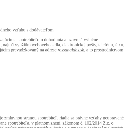
hodného vzťahu s dodávateľom.
ajúcim a spotrebiteľom dohodnutá a uzavretá výlučne
 najmä využitím webového sídla, elektronickej pošty, telefónu, faxu,
vajúcim prevádzkovaný na adrese
rossanalabs.sk
, a to prostredníctvom
e zmluvnou stranou spotrebiteľ, riadia sa právne vzťahy neupravené
ne spotrebiteľa, v platnom znení, zákonom č. 102/2014 Z.z. o