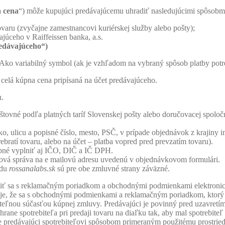
 cena
“) môže kupujúci predávajúcemu uhradiť nasledujúcimi spôsobm
 tovaru (zvyčajne zamestnancovi kuriérskej služby alebo pošty);
júceho v Raiffeissen banka, a.s.
redávajúceho“)
 Ako variabilný symbol (ak je vzhľadom na vybraný spôsob platby potre
celá kúpna cena pripísaná na účet predávajúceho.
u.
oštovné podľa platných taríf Slovenskej pošty alebo doručovacej spoloč
o, ulicu a popisné číslo, mesto, PSČ, v prípade objednávok z krajiny in
rebratí tovaru, alebo na účet – platba vopred pred prevzatím tovaru).
rebné vyplniť aj IČO, DIČ a IČ DPH.
ová správa na e mailovú adresu uvedenú v objednávkovom formulári.
odu
rossanalabs.sk
sú pre obe zmluvné strany záväzné.
miť sa s reklamačným poriadkom a obchodnými podmienkami elektron
e, že sa s obchodnými podmienkami a reklamačným poriadkom, ktorý
ľnou súčasťou kúpnej zmluvy. Predávajúci je povinný pred uzavretím
chrane spotrebiteľa pri predaji tovaru na diaľku tak, aby mal spotrebite
e predávajúci spotrebiteľovi spôsobom primeraným použitému prostrie