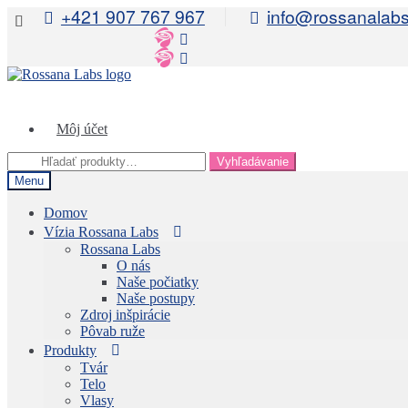
+421 907 767 967
info@rossanalabs
Preskočiť
Preskočiť
na
na
navigáciu
obsah
Môj účet
Hľadať:
Vyhľadávanie
Menu
Domov
Vízia Rossana Labs
Rossana Labs
O nás
Naše počiatky
Naše postupy
Zdroj inšpirácie
Pôvab ruže
Produkty
Tvár
Telo
Vlasy