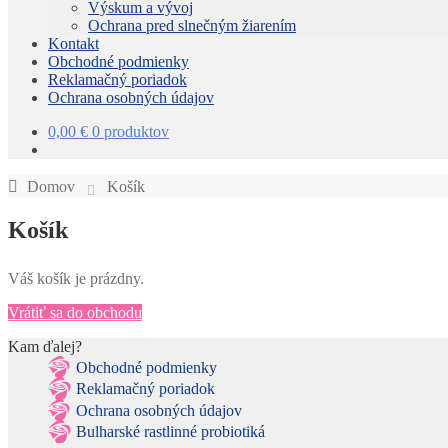
Výskum a vývoj
Ochrana pred slnečným žiarením
Kontakt
Obchodné podmienky
Reklamačný poriadok
Ochrana osobných údajov
0,00
€
0 produktov
Domov
Košík
Košík
Váš košík je prázdny.
Vrátiť sa do obchodu
Kam ďalej?
Obchodné podmienky
Reklamačný poriadok
Ochrana osobných údajov
Bulharské rastlinné probiotiká